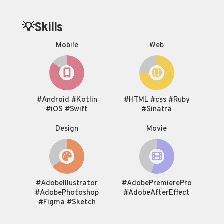
💡Skills
Mobile
Web
#Android #Kotlin
#HTML #css #Ruby
#iOS #Swift
#Sinatra
Design
Movie
#AdobeIllustrator
#AdobePremierePro
#AdobePhotoshop
#AdobeAfterEffect
#Figma #Sketch