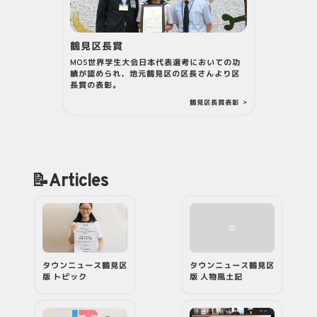
鶴見区長賞
MOS世界学生大会日本代表選考においての功
績が認められ、地元鶴見区の区長さんより区
長賞の表彰。
鶴見区長賞表彰
>
📝Articles
タウンニュース鶴見区
タウンニュース鶴見区
版 トピック
版 人物風土記